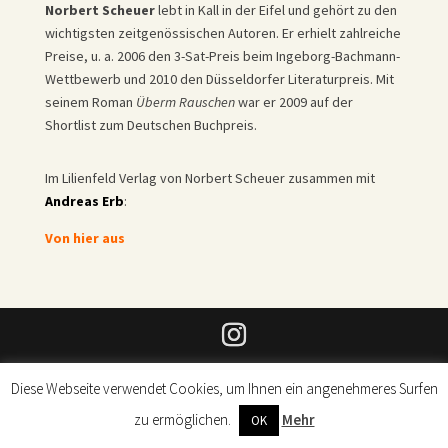
Norbert Scheuer
lebt in Kall in der Eifel und gehört zu den
wichtigsten zeitgenössischen Autoren. Er erhielt zahlreiche
Preise, u. a. 2006 den 3-Sat-Preis beim Ingeborg-Bachmann-
Wettbewerb und 2010 den Düsseldorfer Literaturpreis. Mit
seinem Roman
Überm Rauschen
war er 2009 auf der
Shortlist zum Deutschen Buchpreis.
Im Lilienfeld Verlag von Norbert Scheuer zusammen mit
Andreas Erb
:
Von hier aus
© Lilienfeld Verlag 2026 |
Impressum
|
Datenschutz
|
Diese Webseite verwendet Cookies, um Ihnen ein angenehmeres Surfen
Produktsicherheit
zu ermöglichen.
Mehr
OK