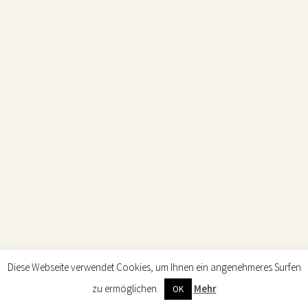
Einsam lehnen am Bekannten
(Neuausgabe)
Felicia Zeller
Diese Webseite verwendet Cookies, um Ihnen ein angenehmeres Surfen
zu ermöglichen.
Mehr
OK