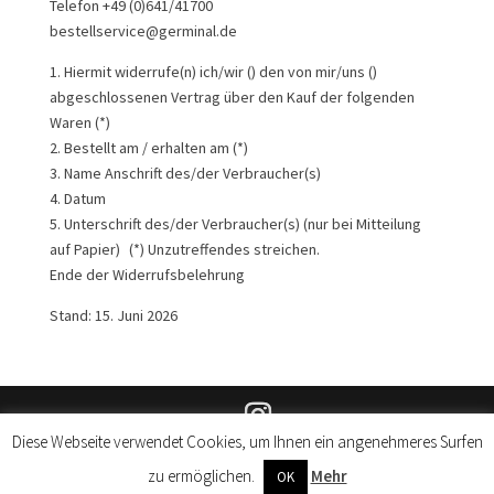
Telefon +49 (0)641/41700
bestellservice@germinal.de
1. Hiermit widerrufe(n) ich/wir () den von mir/uns ()
abgeschlossenen Vertrag über den Kauf der folgenden
Waren (*)
2. Bestellt am / erhalten am (*)
3. Name Anschrift des/der Verbraucher(s)
4. Datum
5. Unterschrift des/der Verbraucher(s) (nur bei Mitteilung
auf Papier) (*) Unzutreffendes streichen.
Ende der Widerrufsbelehrung
Stand: 15. Juni 2026
Diese Webseite verwendet Cookies, um Ihnen ein angenehmeres Surfen
© Lilienfeld Verlag 2026 |
Impressum
|
Datenschutz
|
zu ermöglichen.
Mehr
Produktsicherheit
OK