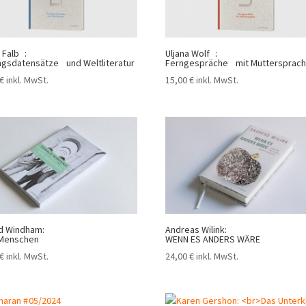
 Falb :
Uljana Wolf :
ingsdatensätze und Weltliteratur
Ferngespräche mit Muttersprac
€
inkl. MwSt.
15,00
€
inkl. MwSt.
d Windham:
Andreas Wilink:
 Menschen
WENN ES ANDERS WÄRE
€
inkl. MwSt.
24,00
€
inkl. MwSt.