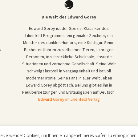
Die Welt des Edward Gorey
Edward Gorey ist der Spezial-Klassiker des
Lilienfeld-Programms: ein genialer Zeichner, ein
Meister des dunklen Humors, eine Kultfigur. Seine
s
Bücher entführen zu seltsamen Tieren, schrägen
Personen, in schreckliche Schicksale, absurde
Situationen und vornehme Gesellschaft. Seine Welt
schwelgt lustvoll in Vergangenheit und ist voll
moderner Ironie. Seine Fans in aller Welt lieben
Edward Gorey abgöttisch. Bei uns gibt es ihn in
Neuübersetzungen und Erstausgaben auf Deutsch.
Edward Gorey im Lilienfeld Verlag
te verwendet Cookies, um Ihnen ein angenehmeres Surfen zu ermöglichen
z
|
Produktsicherheit