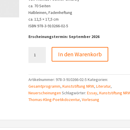
ca. 70 Seiten
Halbleinen, Fadenheftung
ca. 12,5 × 17,5 cm
ISBN 978-3-910266-02-5
Erscheinungstermin: September 2026
Uljana
In den Warenkorb
Wolf
:
Ferngespräche
Artikelnummer:
978-3-910266-02-5
Kategorien:
mit
Gesamtprogramm
,
Kunststiftung NRW
,
Literatur
,
Muttersprache
Neuerscheinungen
Schlagwörter:
Essay
,
Kunststiftung NR
Menge
Thomas-Kling-Poetikdozentur
,
Vorlesung