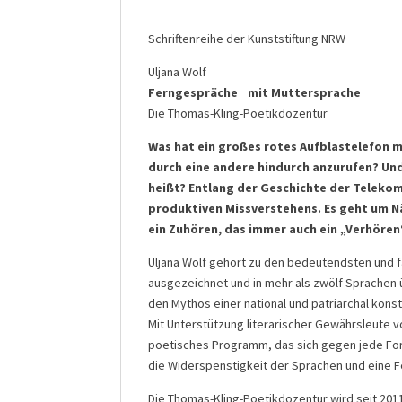
Schriftenreihe der Kunststiftung NRW
Uljana Wolf
Ferngespräche mit Muttersprache
Die Thomas-Kling-Poetikdozentur
Was hat ein großes rotes Aufblastelefon 
durch eine andere hindurch anzurufen? Und 
heißt? Entlang der Geschichte der Teleko
produktiven Missverstehens. Es geht um N
ein Zuhören, das immer auch ein „Verhören
Uljana Wolf gehört zu den bedeutendsten und fa
ausgezeichnet und in mehr als zwölf Sprachen ü
den Mythos einer national und patriarchal kons
Mit Unterstützung literarischer Gewährsleute v
poetisches Programm, das sich gegen jede Form
die Widerspenstigkeit der Sprachen und eine F
Die Thomas-Kling-Poetikdozentur wird seit 2011