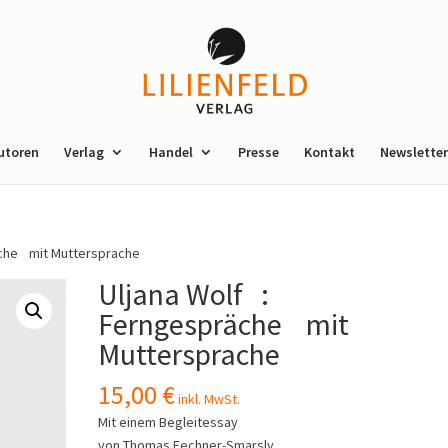
utoren
Verlag
Handel
Presse
Kontakt
Newsletter
äche mit Muttersprache
Uljana Wolf :
Ferngespräche mit
Muttersprache
15,00
€
inkl. MwSt.
Mit einem Begleitessay
von Thomas Fechner-Smarsly