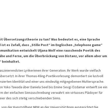
mit Übersetzungstheorie zu tun? Was bedeutet es, eine Sprache
ist es Zufall, dass „Stille Post“ im Englischen „telephone game“
mmunikation entwickelt Uljana Wolf eine rauschende Poetik des
ähe und Ferne, um die Überbrückung von Distanz, vor allem aber um
“ beinhaltet.
szinierendsten Lyrikerinnen ihrer Generation. Ihr Werk wurde vielfach
bersetzt. In ihrer Thomas-Kling-Poetikvorlesung demontiert sie lustvoll
truierten Identität und einer uns eindeutig mitgegebenen Muttersprache.
on Yoko Tawada über Daniela Seel bis Emine Sevgi Özdamar entwirft sie ein
 der einfachen Sinnzuschreibung verwahrt: ein virtuoses Plädoyer für
eier des sich stetig verschiebenden Sinns.
 von der Kunststiftung NRW an der Universität Bonn ausgerichtet.Die