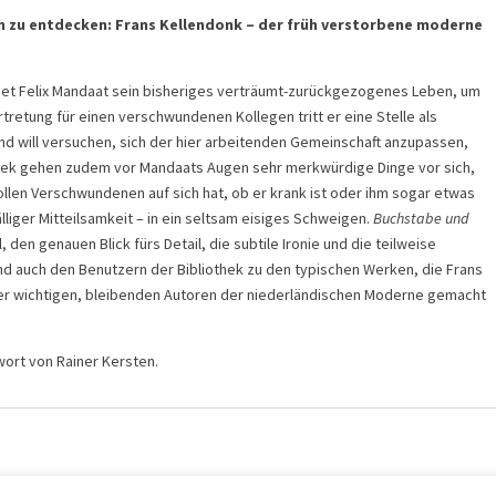
ch zu entdecken: Frans Kellendonk – der früh verstorbene moderne
et Felix Mandaat sein bisheriges verträumt-zurückgezogenes Leben, um
tretung für einen verschwundenen Kollegen tritt er eine Stelle als
 und will versuchen, sich der hier arbeitenden Gemeinschaft anzupassen,
iothek gehen zudem vor Mandaats Augen sehr merkwürdige Dinge vor sich,
llen Verschwundenen auf sich hat, ob er krank ist oder ihm sogar etwas
fälliger Mitteilsamkeit – in ein seltsam eisiges Schweigen.
Buchstabe und
den genauen Blick fürs Detail, die subtile Ironie und die teilweise
d auch den Benutzern der Bibliothek zu den typischen Werken, die Frans
er wichtigen, bleibenden Autoren der niederländischen Moderne gemacht
ort von Rainer Kersten.