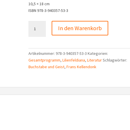
10,5 × 18 cm
ISBN 978-3-940357-53-3
Frans
In den Warenkorb
Kellendonk:
Buchstabe
und
Geist
Artikelnummer:
978-3-940357-53-3
Kategorien:
Menge
Gesamtprogramm
,
Lilienfeldiana
,
Literatur
Schlagwörter:
Buchstabe und Geist
,
Frans Kellendonk