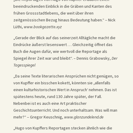
beeindruckenden Einblick in die Gräben und Kanten des
frühen Grossstadtlebens, die weit über ihren
zeitgenössischen Bezug hinaus Bedeutung haben.“ – Nick
Lüthi,
www.bookgazette.xyz
„Gerade der Blick auf das seinerzeit Alltägliche macht die
Eindrücke äußerst lesenswert … Gleichzeitig öffnet das
Buch die Augen dafür, wie wertvoll die Reportage als
Spiegel ihrer Zeit war und bleibt“. – Dennis Grabowsky,
Der
Tagesspiegel
„Da seine Texte literarischen Ansprüchen nicht genügen, so
von Kupffer ein bisschen kokett, könnten sie ,allenfalls
einen kulturhistorischen Wert in Anspruch‘ nehmen. Das ist
spätestens heute, rund 130 Jahre später, der Fall.
Nebenbei ist es auch eine Art praktischer
Geschichtsunterricht. Und noch unterhaltsam. Was will man
mehr?“ – Gregor Keuschnig,
www.glanzundelend.de
„Hugo von Kupffers Reportagen stecken ähnlich wie die