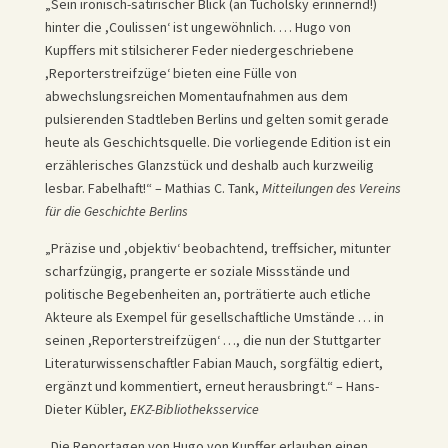
„Sein ironisch-satirischer Blick (an Tucholsky erinnernd!)
hinter die ,Coulissen‘ ist ungewöhnlich. … Hugo von
Kupffers mit stilsicherer Feder niedergeschriebene
,Reporterstreifzüge‘ bieten eine Fülle von
abwechslungsreichen Momentaufnahmen aus dem
pulsierenden Stadtleben Berlins und gelten somit gerade
heute als Geschichtsquelle. Die vorliegende Edition ist ein
erzählerisches Glanzstück und deshalb auch kurzweilig
lesbar. Fabelhaft!“ – Mathias C. Tank,
Mitteilungen des Vereins
für die Geschichte Berlins
„Präzise und ,objektiv‘ beobachtend, treffsicher, mitunter
scharfzüngig, prangerte er soziale Missstände und
politische Begebenheiten an, porträtierte auch etliche
Akteure als Exempel für gesellschaftliche Umstände … in
seinen ,Reporterstreifzügen‘ …, die nun der Stuttgarter
Literaturwissenschaftler Fabian Mauch, sorgfältig ediert,
ergänzt und kommentiert, erneut herausbringt.“ – Hans-
Dieter Kübler,
EKZ-Bibliotheksservice
„Die Reportagen von Hugo von Kupffer erlauben einen