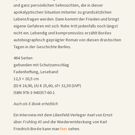
und ganz persönlichen Sehnsüchten, die in dieser
apokalyptischen Situation mitunter zu grundsätzlichen
Lebensfragen werden. Dann kommt der Frieden und bringt
eigene Gefahren mit sich. Ruhe tritt jedenfalls noch längst
nicht ein. Lebendig und kompromisslos erzählt Borées
autobiographisch geprägter Roman von diesen drastischen
Tagen in der Geschichte Berlins.
464 Seiten
gebunden mit Schutzumschlag
Fadenheftung, Leseband
12,5 × 20,5 cm
(D) € 24,90, (A) € 25,60, sFr 32,50 (UVP)
ISBN 978-3-940357-60-1
Auch als E-Book erhältlich
Ein Interview mit dem Lilienfeld-Verleger Axel von Ernst
über
Frühling 45
und die Wiederentdeckung von Karl
Friedrich Borée kann man
hier
sehen.