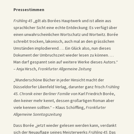
Pressestimmen
Frühling 45
„gilt als Borées Hauptwerk und ist allein aus
sprachlicher Sicht eine echte Entdeckung: Es verfügt über
einen unwahrscheinlichen Wortschatz und Wortwitz. Borée
schreibt trocken, lakonisch, auch mal an den grässlichen
Umständen implodierend. … Ein Glück also, nun dieses
Dokument der Umbruchszeit wieder lesen zu können. …
Man darf gespannt sein auf weitere Werke dieses Autors.“
– Anja Hirsch,
Frankfurter Allgemeine Zeitung
„Wunderschöne Bücher in jeder Hinsicht macht der
Düsseldorfer Lilienfeld Verlag, darunter ganz frisch
Frühling
45. Chronik einer Berliner Familie
von Karl Friedrich Borée,
den keiner mehr kennt, dessen großartigen Roman aber
viele kennen sollten.“ – Klaus Schöffling,
Frankfurter
Allgemeine Sonntagszeitung
Dass Borée „jetzt wieder gelesen werden kann, verdankt
sich der Neuauflage seines Meisterwerks
Frühling 45
. Das