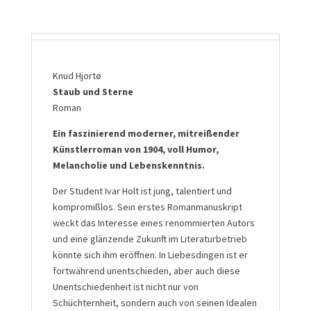
Knud Hjortø
Staub und Sterne
Roman
Ein faszinierend moderner, mitreißender
Künstlerroman von 1904, voll Humor,
Melancholie und Lebenskenntnis.
Der Student Ivar Holt ist jung, talentiert und
kompromißlos. Sein erstes Romanmanuskript
weckt das Interesse eines renommierten Autors
und eine glänzende Zukunft im Literaturbetrieb
könnte sich ihm eröffnen. In Liebesdingen ist er
fortwährend unentschieden, aber auch diese
Unentschiedenheit ist nicht nur von
Schüchternheit, sondern auch von seinen Idealen