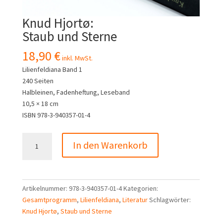
Knud Hjortø:
Staub und Sterne
18,90
€
inkl. MwSt.
Lilienfeldiana Band 1
240 Seiten
Halbleinen, Fadenheftung, Leseband
10,5 × 18 cm
ISBN 978-3-940357-01-4
Knud
In den Warenkorb
Hjortø:
Staub
und
Sterne
Artikelnummer:
978-3-940357-01-4
Kategorien:
Menge
Gesamtprogramm
,
Lilienfeldiana
,
Literatur
Schlagwörter:
Knud Hjortø
,
Staub und Sterne