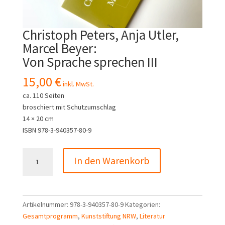
Christoph Peters, Anja Utler,
Marcel Beyer:
Von Sprache sprechen III
15,00
€
inkl. MwSt.
ca. 110 Seiten
broschiert mit Schutzumschlag
14 × 20 cm
ISBN 978-3-940357-80-9
Christoph
In den Warenkorb
Peters,
Anja
Utler,
Marcel
Artikelnummer:
978-3-940357-80-9
Kategorien:
Beyer:
Gesamtprogramm
,
Kunststiftung NRW
,
Literatur
Von