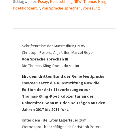
Schlagwörter:
Essay
,
Kunststiftung NRW
,
Thomas-Kling-
Sprache
Poetikdozentur
,
Von Sprache sprechen
,
Vorlesung
sprechen
III
Menge
Schriftenreihe der Kunststiftung NRW
Christoph Peters, Anja Utler, Marcel Beyer
Von Sprache sprechen III
Die Thomas-Kling-Poetikdozentur
Mit dem dritten Band der Reihe
Von Sprache
sprechen
setzt die Kunststiftung NRW die
Edition der Antrittsvorlesungen zur
Thomas-Kling-Poetikdozentur an der
Universität Bonn mit den Beiträgen aus den
Jahren 2017 bis 2019 fort.
Unter dem Titel „Vom Lagerfeuer zum
Werbespot“ beschäftigt sich Christoph Peters